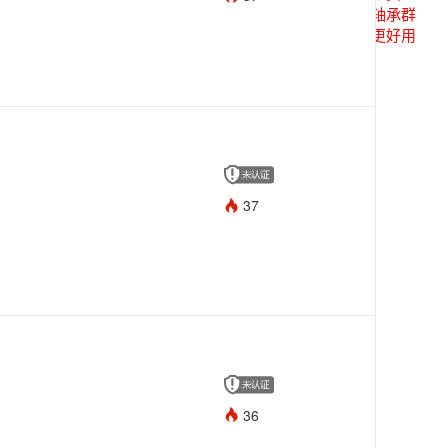
关注后进轴承群
点击菜单更好用
37
36