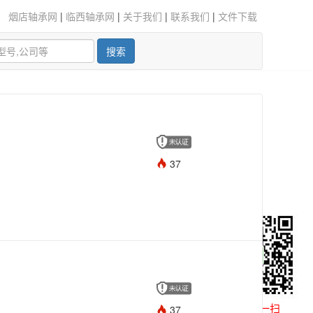
烟店轴承网
|
临西轴承网
|
关于我们
|
联系我们
|
文件下载
搜索
37
微信扫一扫
37