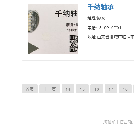
千纳轴承
经理:廖秀
电话:1519219**91
地址:山东省聊城市临清
首页
上一页
14
15
16
17
18
(current)
淘轴承
|
临西轴