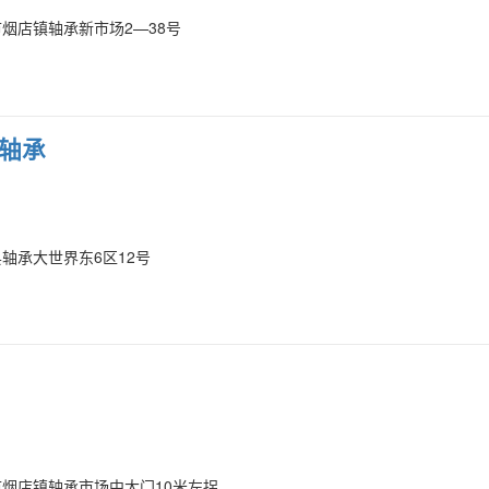
烟店镇轴承新市场2—38号
轴承
轴承大世界东6区12号
市烟店镇轴承市场中大门10米左拐