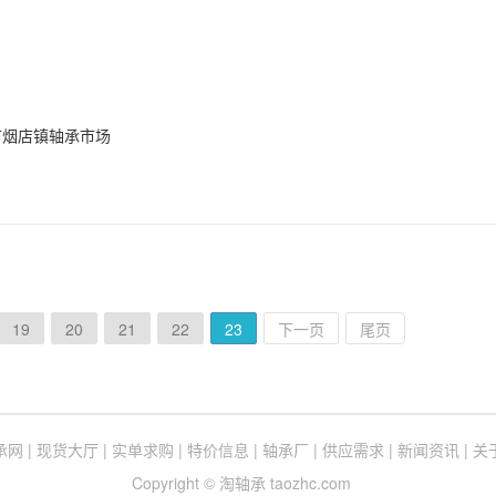
市烟店镇轴承市场
19
20
21
22
23
下一页
尾页
承网
|
现货大厅
|
实单求购
|
特价信息
|
轴承厂
|
供应需求
|
新闻资讯
|
关
Copyright © 淘轴承 taozhc.com