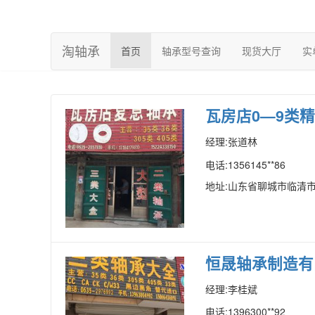
淘轴承
(current)
首页
轴承型号查询
现货大厅
实
瓦房店0—9类
经理:张道林
电话:1356145**86
地址:山东省聊城市临清
恒晟轴承制造有
经理:李桂斌
电话:1396300**92