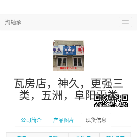
淘轴承
瓦房店，神久，更强三
类，五洲，阜阳零类
公司简介
产品图片
现货信息
微信扫一扫