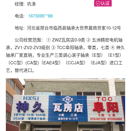
经理: 巩涛
关注后进轴承群
点击菜单更好用
电话:
1873095**88
地址: 河北省邢台市临西县轴承大世界冀商世家10-12号
公司经营范围： ① ZWZ瓦房店0-9类 ② 五洲精密电机轴
承，ZV1-ZV2-ZV3级别 ③ TCC阜阳轴承，零类，七类 ④ 神久
轴承厂家直销，专业生产三类调心滚子轴承（E型）（E1型）
（CC型）(CA型)（EAE4型）（CCJA型）（EJA型）进口工
艺，替代进口。