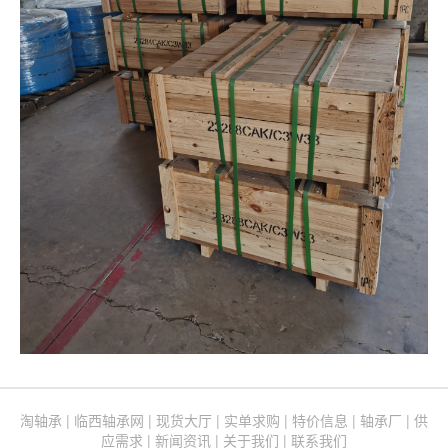
(current)
淘轴承
|
临西轴承网
|
现货大厅
|
实单求购
|
特价信息
|
轴承厂
|
供
应需求
|
新闻资讯
|
关于我们
|
联系我们