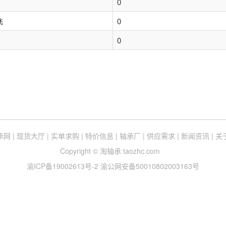
0
飞
0
0
承网
|
现货大厅
|
实单求购
|
特价信息
|
轴承厂
|
供应需求
|
新闻资讯
|
关
Copyright © 淘轴承 taozhc.com
渝ICP备19002613号-2
渝公网安备50010802003163号