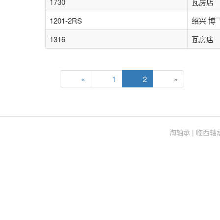
1730
瓦房店
1201-2RS
绍兴 博
1316
瓦房店
«
1
2
»
(current)
淘轴承
|
临西轴