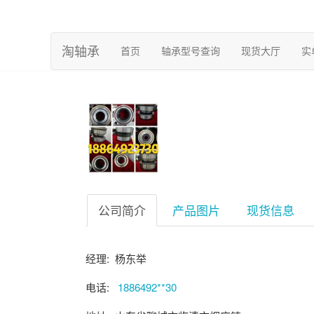
淘轴承
(current)
首页
轴承型号查询
现货大厅
实
公司简介
产品图片
现货信息
经理: 杨东举
电话:
1886492**30