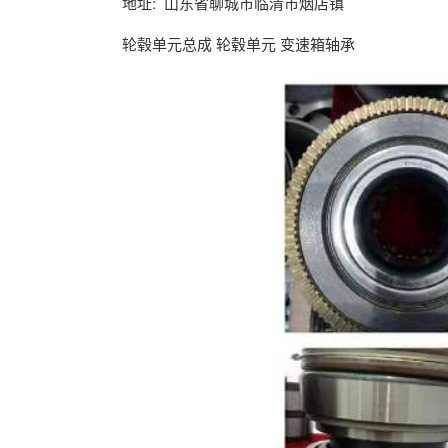
地址: 山东省聊城市临清市烟店镇
轮毂单元总成 轮毂单元 变速箱轴承