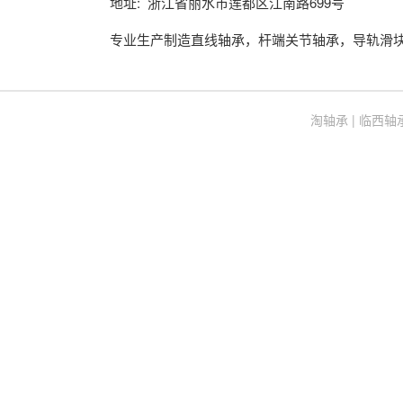
地址: 浙江省丽水市莲都区江南路699号
专业生产制造直线轴承，杆端关节轴承，导轨滑
(current)
淘轴承
|
临西轴