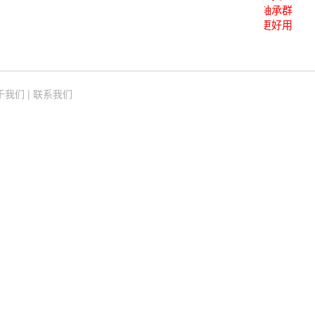
关注后进轴承群
点击菜单更好用
于我们
|
联系我们