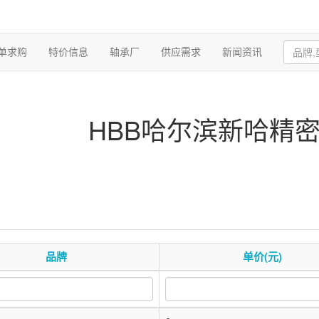
单求购
特价信息
轴承厂
供应需求
新闻资讯
HBB哈尔滨新哈精
品牌
单价(元)