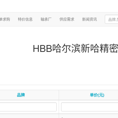
单求购
特价信息
轴承厂
供应需求
新闻资讯
HBB哈尔滨新哈精
品牌
单价(元)