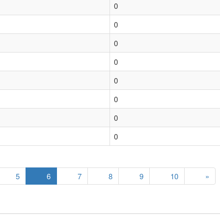
0
0
0
0
0
0
0
0
5
6
7
8
9
10
»