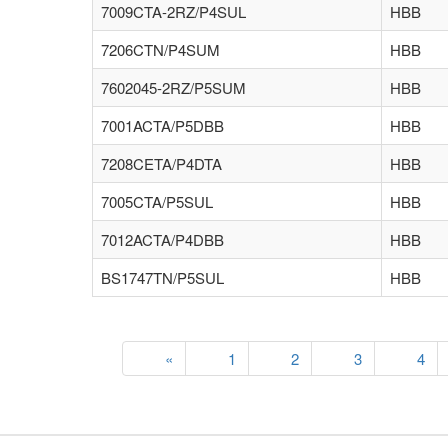
7009CTA-2RZ/P4SUL
HBB
7206CTN/P4SUM
HBB
7602045-2RZ/P5SUM
HBB
7001ACTA/P5DBB
HBB
7208CETA/P4DTA
HBB
7005CTA/P5SUL
HBB
7012ACTA/P4DBB
HBB
BS1747TN/P5SUL
HBB
«
1
2
3
4